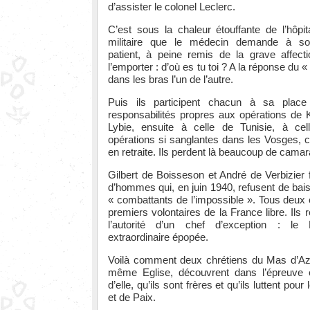
d’assister le colonel Leclerc.
C’est sous la chaleur étouffante de l’hôpit
militaire que le médecin demande à s
patient, à peine remis de la grave affecti
l’emporter : d’où es tu toi ? A la réponse du «
dans les bras l’un de l’autre.
Puis ils participent chacun à sa pla
responsabilités propres aux opérations de 
Lybie, ensuite à celle de Tunisie, à cell
opérations si sanglantes dans les Vosges, 
en retraite. Ils perdent là beaucoup de cama
Gilbert de Boisseson et André de Verbizier f
d’hommes qui, en juin 1940, refusent de baiss
« combattants de l’impossible ». Tous deux 
premiers volontaires de la France libre. Ils
l’autorité d’un chef d’exception : le
extraordinaire épopée.
Voilà comment deux chrétiens du Mas d’Azil
même Eglise, découvrent dans l’épreuve
d’elle, qu’ils sont frères et qu’ils luttent pou
et de Paix.