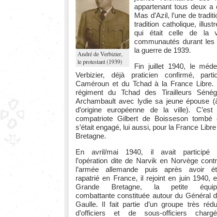
appartenant tous deux a d
Mas d’Azil, l’une de traditi
tradition catholique, illus
qui était celle de la 
communautés durant les 
la guerre de 1939.
André de Verbizier,
le protestant (1939)
Fin juillet 1940, le méd
Verbizier, déjà praticien confirmé, part
Caméroun et du Tchad à la France Libre. 
régiment du Tchad des Tirailleurs Sénég
Archambault avec lydie sa jeune épouse (
d’origine européenne de la ville). C’est
compatriote Gilbert de Boisseson tombé
s’était engagé, lui aussi, pour la France Libre
Bretagne.
En avril/mai 1940, il avait participé
l’opération dite de Narvik en Norvège cont
l’armée allemande puis après avoir é
rapatrié en France, il rejoint en juin 1940, 
Grande Bretagne, la petite équip
combattante constituée autour du Général 
Gaulle. Il fait partie d’un groupe très rédu
d’officiers et de sous-officiers charg