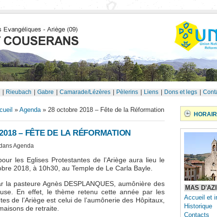
|
Rieubach
|
Gabre
|
Camarade/Lézères
|
Pèlerins
|
Liens
|
Dons et legs
|
Cont
cueil
»
Agenda
» 28 octobre 2018 – Fête de la Réformation
HORAIR
2018 – FÊTE DE LA RÉFORMATION
 dans
Agenda
our les Eglises Protestantes de l’Ariège aura lieu le
bre 2018, à 10h30, au Temple de Le Carla Bayle.
 par la pasteure Agnès DESPLANQUES, aumônière des
MAS D'AZ
use. En effet, le thème retenu cette année par les
Accueil et i
tes de l’Ariège est celui de l’aumônerie des Hôpitaux,
Historique
maisons de retraite.
Contacts