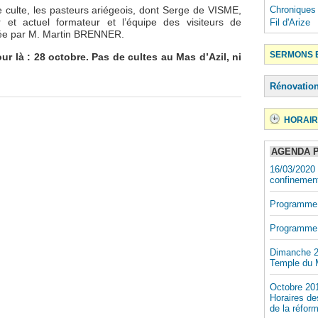
Chroniques
e culte, les pasteurs ariégeois, dont Serge de VISME,
 et actuel formateur et l’équipe des visiteurs de
Fil d'Arize
gée par M. Martin BRENNER.
SERMONS E
our là : 28 octobre. Pas de cultes au Mas d’Azil, ni
Rénovatio
HORAIR
AGENDA 
16/03/2020 
confinemen
Programme
Programme 
Dimanche 2
Temple du M
Octobre 201
Horaires des
de la réfor