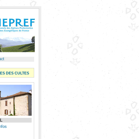
act
ES DES CULTES
IL
nfos