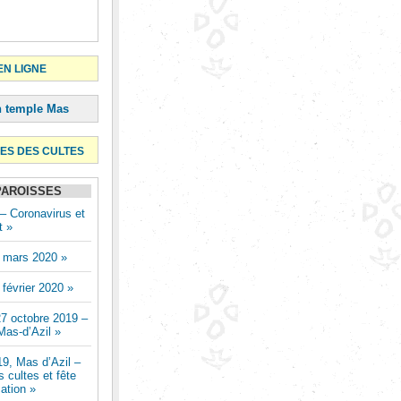
N LIGNE
n temple Mas
ES DES CULTES
PAROISSES
– Coronavirus et
t »
 mars 2020 »
février 2020 »
7 octobre 2019 –
as-d’Azil »
9, Mas d’Azil –
 cultes et fête
mation »