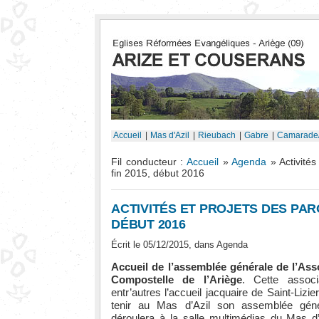
Accueil
|
Mas d'Azil
|
Rieubach
|
Gabre
|
Camarade
Fil conducteur :
Accueil
»
Agenda
» Activités
fin 2015, début 2016
ACTIVITÉS ET PROJETS DES PARO
DÉBUT 2016
Écrit le 05/12/2015, dans
Agenda
Accueil de l’assemblée générale de l’As
Compostelle de l’Ariège
. Cette associ
entr’autres l’accueil jacquaire de Saint-Lizie
tenir au Mas d’Azil son assemblée géné
déroulera à la salle multimédias du Mas d