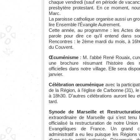
chaque vendredi (sauf en période de vacanc
presbytère protestant. En ce moment, nous
Marc.
La paroisse catholique organise aussi un gro
lire Ensemble l’Évangile Autrement.
Cette année, au programme : les Actes de
parole pour dire ce qu’il entend dans so
Rencontres : le 2ème mardi du mois, à 16h00
du Couvent.
Œcuménisme
: M. l’abbé René Rouaix, cur
une brochure résumant l’histoire des 
officielles dans notre village. Elle sera disp
janvier.
Célébration œcuménique
avec la participat
de la Région, à l’église de Carbonne (31), le
à 18h30. D’autres célébrations auront lieu 
tard.
Synode de Marseille et Restructuratio
extraordinaire de Marseille qui s’est ten
officialisé la restructuration de notre Uni
Evangéliques de France. Un grand 
administratif a eu lieu puisque les Régions v
d’une seule entité nationale. Désormais, d