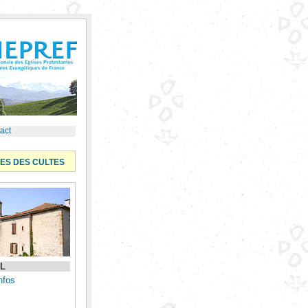
act
ES DES CULTES
IL
nfos