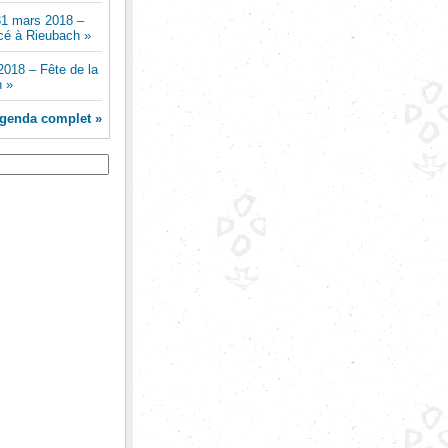
1 mars 2018 –
cé à Rieubach »
2018 – Fête de la
n »
genda complet »