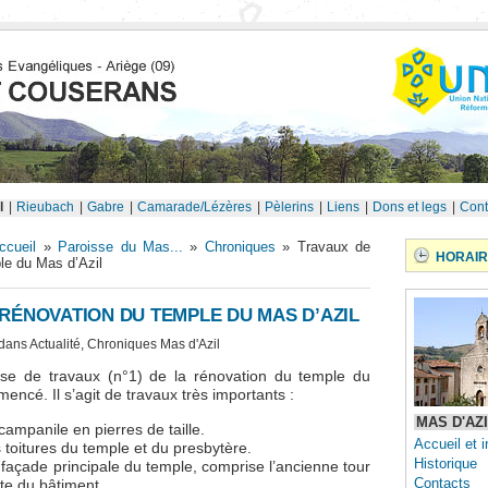
l
|
Rieubach
|
Gabre
|
Camarade/Lézères
|
Pèlerins
|
Liens
|
Dons et legs
|
Cont
ccueil
»
Paroisse du Mas...
»
Chroniques
» Travaux de
HORAIR
le du Mas d’Azil
RÉNOVATION DU TEMPLE DU MAS D’AZIL
 dans
Actualité
,
Chroniques Mas d'Azil
se de travaux (n°1) de la rénovation du temple du
encé. Il s’agit de travaux très importants :
MAS D'AZ
ampanile en pierres de taille.
Accueil et i
toitures du temple et du presbytère.
Historique
 façade principale du temple, comprise l’ancienne tour
Contacts
ite du bâtiment.