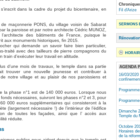
Chronique
s’inscrit dans la cadre du projet du bicentenaire, en
Fil d'Arize
SERMONS E
se de maçonnerie PONS, du village voisin de Sabarat
 par la paroisse et par notre architecte Cédric MUNOZ,
l’architecte des bâtiments de France, puisque le
Rénovatio
rit aux monuments historiques, fin 2015.
ocher qui demande un savoir faire bien particulier,
ous-traité avec des tailleurs de pierre compagnons du
HORAIR
n train d’exécuter leur travail en altitude.
plus d’une mois de travaux, le temple dans sa partie
AGENDA 
rait trouver une nouvelle jeunesse et contribuer à
16/03/2020 
 de notre village et au plaisir de nos paroissiens et
confinemen
Programme
de la phase n°1 est de 140 000 euros. Lorsque nous
 fonds nécessaires, suivront les phases n°2 et 3, pour
Programme 
60 000 euros supplémentaires qui consisteront à la
te (largement nécessaire !) de l’intérieur de l’édifice
Dimanche 2
ion de toutes les façades, ainsi que l’ accès aux
Temple du M
ité réduite.
Octobre 201
ns
Horaires des
de la réfor
nismes publics nous aident depuis que le temple est