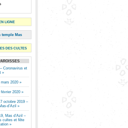
s
N LIGNE
n temple Mas
ES DES CULTES
PAROISSES
– Coronavirus et
t »
 mars 2020 »
février 2020 »
7 octobre 2019 –
as-d’Azil »
9, Mas d’Azil –
 cultes et fête
mation »