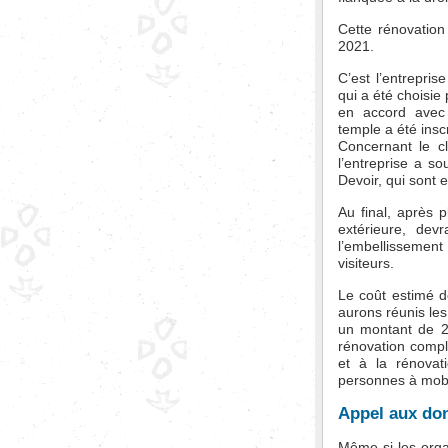
Cette rénovation 
2021.
C’est l’entrepri
qui a été choisie
en accord avec 
temple a été insc
Concernant le cl
l’entreprise a s
Devoir, qui sont e
Au final, après 
extérieure, dev
l’embellissement
visiteurs.
Le coût estimé 
aurons réunis les
un montant de 2
rénovation complè
et à la rénovat
personnes à mobil
Appel aux do
Même si les orga